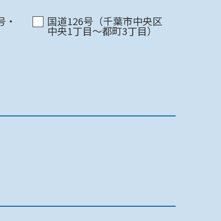
最終更新日 2022/07/11
印刷
号・
国道126号（千葉市中央区
中央1丁目～都町3丁目）
最終更新日 2022/07/11
印刷