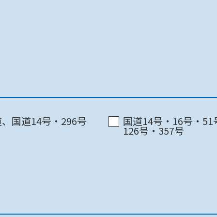
千葉市 / 千葉中央ｺﾐｭﾆﾃｨｾﾝﾀｰ3F
国土交通省
、国道14号・296号
国道14号・16号・51
126号・357号
千葉市 / 千葉中央ｺﾐｭﾆﾃｨｾﾝﾀｰ3F
千葉市 / 千葉中央ｺﾐｭﾆﾃｨｾﾝﾀｰ3F