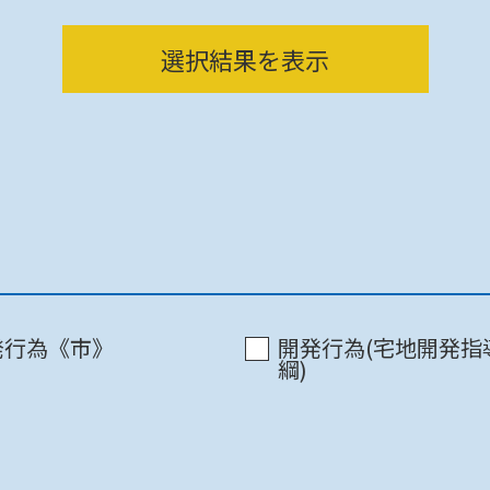
都市計画
選択結果を表示
千葉市 / 千葉中央ｺﾐｭﾆﾃｨｾﾝﾀｰ3F
発行為《市》
開発行為(宅地開発指
綱)
千葉市 / 千葉中央ｺﾐｭﾆﾃｨｾﾝﾀｰ3F
千葉市 / 千葉中央ｺﾐｭﾆﾃｨｾﾝﾀｰ3F