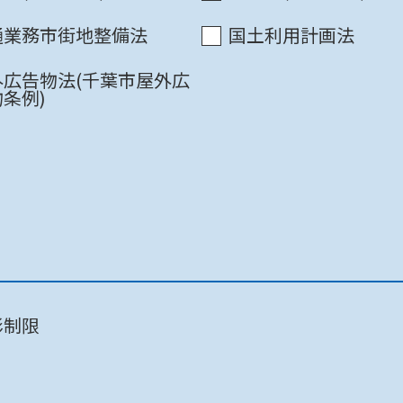
通業務市街地整備法
国土利用計画法
外広告物法(千葉市屋外広
条例)
千葉市 / 千葉中央ｺﾐｭﾆﾃｨｾﾝﾀｰ3F
千葉市 / 千葉中央ｺﾐｭﾆﾃｨｾﾝﾀｰ3F
千葉市 / 本庁舎6F
影制限
千葉市 / 本庁舎6F