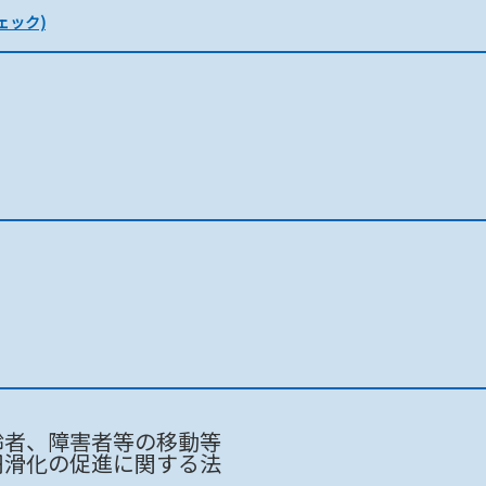
ェック)
千葉市 / 千葉中央ｺﾐｭﾆﾃｨｾﾝﾀｰ3F
千葉市 / 千葉中央ｺﾐｭﾆﾃｨｾﾝﾀｰ3F
千葉市 / 千葉中央ｺﾐｭﾆﾃｨｾﾝﾀｰ3F
齢者、障害者等の移動等
円滑化の促進に関する法