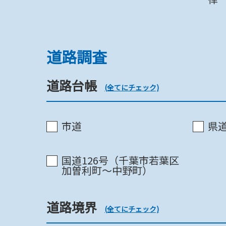
景観法(景観形成推進地区)
道路調査
景観法《国交省》
道路台帳
(全てにチェック)
流通業務市街地整備法
市道
県道
国土利用計画法
国道126号（千葉市若葉区
加曽利町～中野町）
立地適正化計画《市》
道路境界
(全てにチェック)