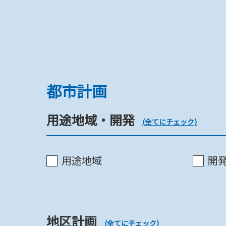
用途地域・開発
都市計画
用途地域・開発
用途地域
(全てにチェック)
用途地域
開
開発行為《市》
開発行為(宅地開発指導要綱)
地区計画
(全てにチェック)