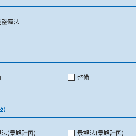
道整備法
千葉市 / 千葉中央ｺﾐｭﾆﾃｨｾﾝﾀｰ3F
画
整備
千葉市 / 千葉中央ｺﾐｭﾆﾃｨｾﾝﾀｰ3F
ク)
法(景観計画)
景観法(景観計画)