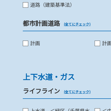
道路（建築基準法）
建築協定
都市計画道路
(全てにチェック)
日影制限
計画
計
建築基準法上の道路扱い
上下水道・ガス
ライフライン
(全てにチェック)
道路（建築基準法）
上水道 ＜緑区（千葉県水
＜