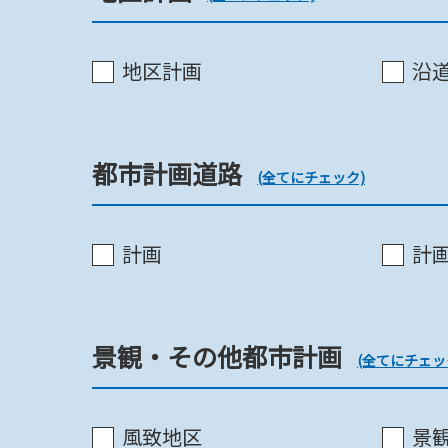
地区計画
沿
開発登録簿
都市計画道路
地区計画
(全てにチェック)
計画
計
地区計画
景観・その他都市計画
(全てにチェッ
沿道整備法
風致地区
景観