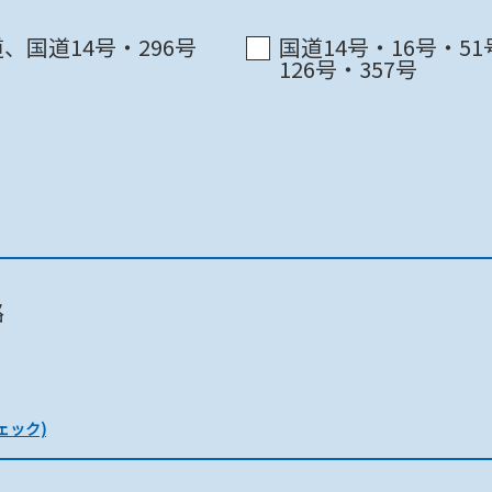
千葉市 / 千葉中央ｺﾐｭﾆﾃｨｾﾝﾀｰ3F
、国道14号・296号
国道14号・16号・51
126号・357号
物条例)
千葉市 / 千葉中央ｺﾐｭﾆﾃｨｾﾝﾀｰ3F
建築関連
路
ェック)