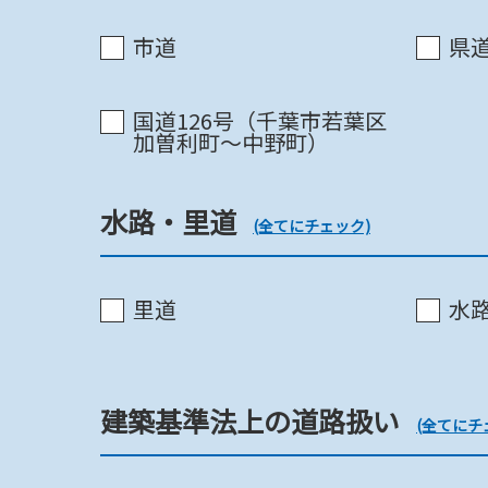
都市再生緊急整備地域
市道
県道
国道126号（千葉市若葉区
屋外広告物法(千葉市屋外広告
加曽利町～中野町）
水路・里道
(全てにチェック)
里道
水
建築基準法関連
建築基準法上の道路扱い
(全てにチ