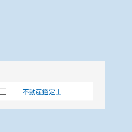
窓口を探す
使い方
運営会社
不動産鑑定士
印刷する