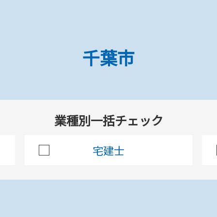
ホーム
千葉市
千葉市の調査項目一覧
業種別一括チェック
千葉市
宅建士
べての印刷にチェック
チェックした項目を