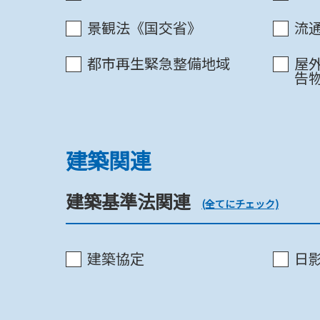
都市計画道路
景観法《国交省》
流
都市再生緊急整備地域
屋
告物
計画
建築関連
計画
建築基準法関連
(全てにチェック)
整備
建築協定
日
整備