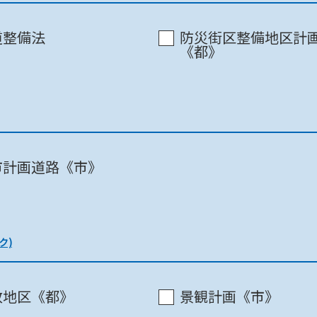
道整備法
防災街区整備地区計
《都》
町田市 / 市庁舎8F
市計画道路《市》
町田市 / 市庁舎8F
ク)
東京都 / 第二本庁舎 12階北
致地区《都》
景観計画《市》