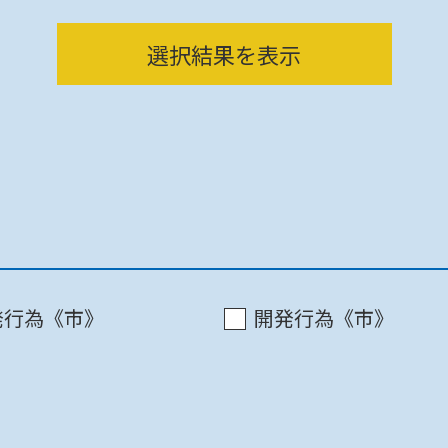
都市計画
選択結果を表示
町田市 / 市庁舎8F
発行為《市》
開発行為《市》
町田市 / 市庁舎8F
町田市 / 市庁舎8F