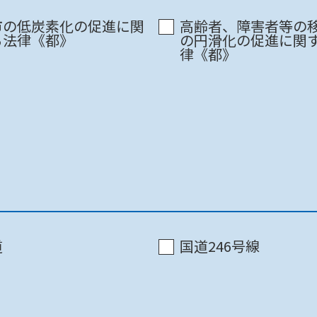
町田市 / 市庁舎8F
市の低炭素化の促進に関
高齢者、障害者等の
る法律《都》
の円滑化の促進に関
律《都》
東京都 / 都庁第二本庁舎21階中央
東京都 / 都庁第二本庁舎21階中央
町田市 / 市庁舎8F
道
国道246号線
国土交通省