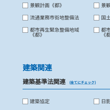
景観計画《都》
景
防災街区整備地区計画《都》
流通業務市街地整備法
国
都市再生緊急整備地域
都
《都》
《
都市計画道路
建築関連
都市計画道路《市》
建築基準法関連
(全てにチェック)
都市計画道路《市》
建築協定
日