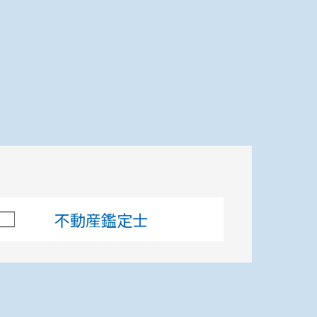
窓口を探す
使い方
運営会社
不動産鑑定士
印刷する