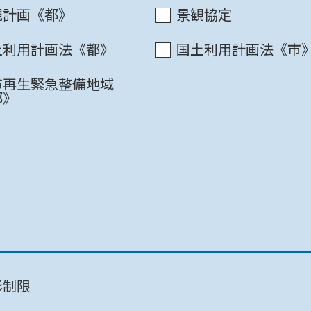
観計画《都》
景観協定
東京都 / 第二本庁舎 11階中央
土利用計画法《都》
国土利用計画法《市
市再生緊急整備地域
都》
町田市 / 市庁舎8F
町田市 / 市庁舎9F
影制限