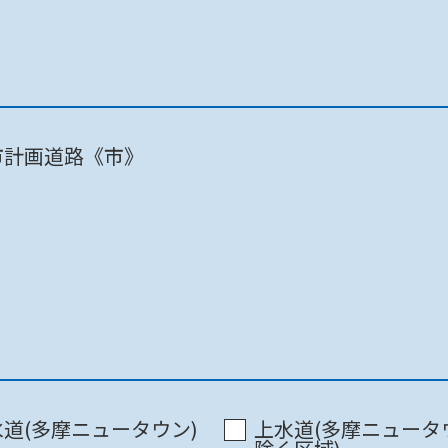
東京都 / 第二本庁舎 12階･南
市計画道路《市》
建築関連
道(多摩ニュータウン)
上水道(多摩ニュータ