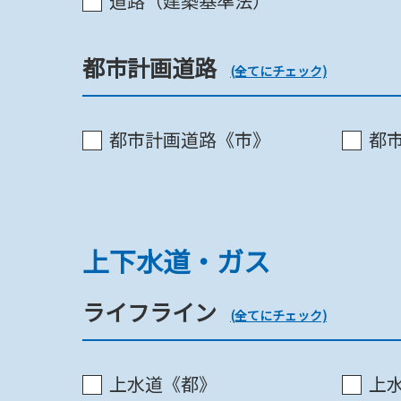
道路（建築基準法）
都市計画道路
(全てにチェック)
都市再生緊急整備地域《都》
都市計画道路《市》
都
上下水道・ガス
建築基準法関連
ライフライン
(全てにチェック)
上水道《都》
上水