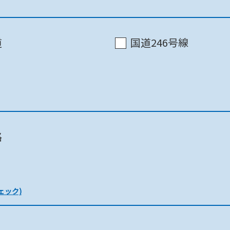
東京都 / 第二本庁舎 11階南
道
国道246号線
東京都 / 第二本庁舎 12階北
町田市 / 市庁舎8F
路
国土交通省
ェック)
東京都 / 第二本庁舎 12階北