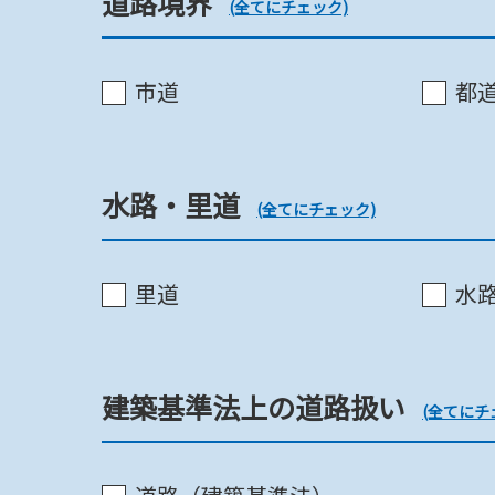
道路境界
(全てにチェック)
流通業務市街地整備法
市道
都
国土利用計画法《都》
水路・里道
(全てにチェック)
国土利用計画法《市》
里道
水
立地適正化計画
建築基準法上の道路扱い
(全てにチ
都市再生緊急整備地域《都》