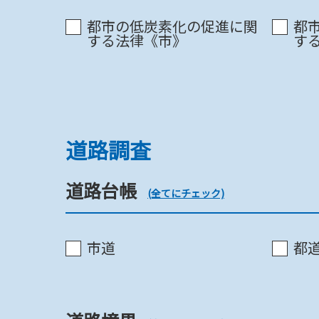
景観計画《市》
都市の低炭素化の促進に関
都
する法律《市》
す
景観計画《都》
景観計画《都》
道路調査
道路台帳
(全てにチェック)
景観協定
市道
都
景観計画区域・景観地区