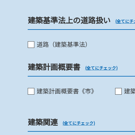
景観・その他都市計画
建築基準法上の道路扱い
(全てにチ
道路（建築基準法）
風致地区《市》
建築計画概要書
(全てにチェック)
風致地区《都》
建築計画概要書《市》
建
景観計画《市》
建築関連
(全てにチェック)