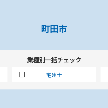
ホーム
町田市
町田市の調査項目一覧
業種別一括チェック
町田市
宅建士
べての印刷にチェック
チェックした項目を