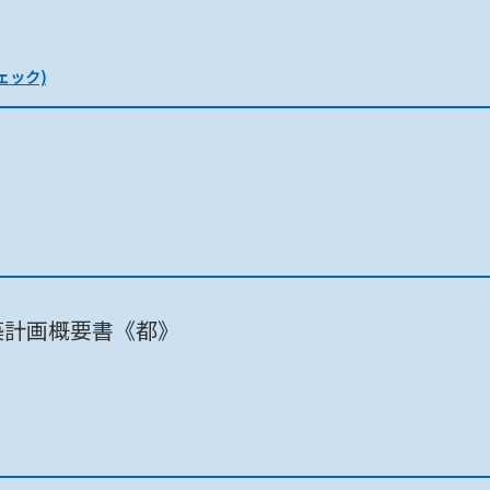
ェック)
町田市 / 市庁舎8F
東京都 / 第二本庁舎5階
築計画概要書《都》
町田市 / 市庁舎8F